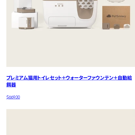
プレミアム猫用トイレセット＋ウォーターファウンテン＋自動給
餌器
$669.00