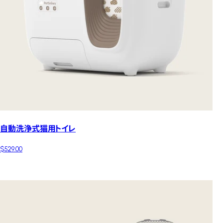
自動洗浄式猫用トイレ
$529.00