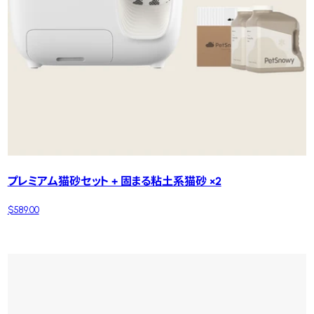
プレミアム猫砂セット + 固まる粘土系猫砂 ×2
$589.00