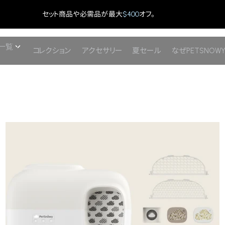
セット商品や必需品が最大
$400
オフ。
一覧
コレクション
アクセサリー
夏セール
なぜPETSNOW