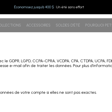
Économisez jusqu’à 400 $
· Un été sans effort
OLLECTIONS
ACCESSOIRES
SOLDES D’ÉTÉ
POURQUOI PE
te avec le GDPR, LGPD, CCPA-CPRA, VCDPA, CPA, CTDPA, UCPA, 
resse e-mail afin de traiter les données. Pour plus d'informati
 données de votre compte si elles ne sont pas exactes.