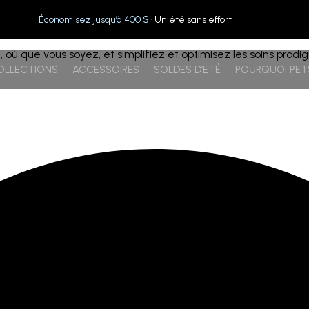
Économisez jusqu’à 400 $
· Un été sans effort
ù que vous soyez, et simplifiez et optimisez les soins prod
OLLECTIONS
ACCESSOIRES
SOLDES D’ÉTÉ
POURQUOI PE