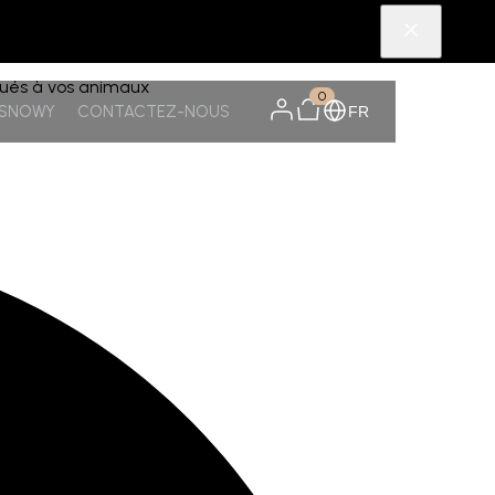
igués à vos animaux
0
TSNOWY
CONTACTEZ-NOUS
FR