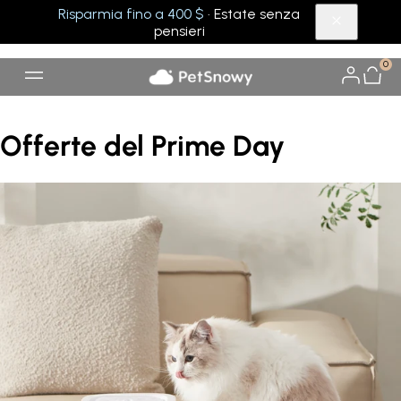
Risparmia fino a 400 $
· Estate senza
pensieri
0
Offerte del Prime Day