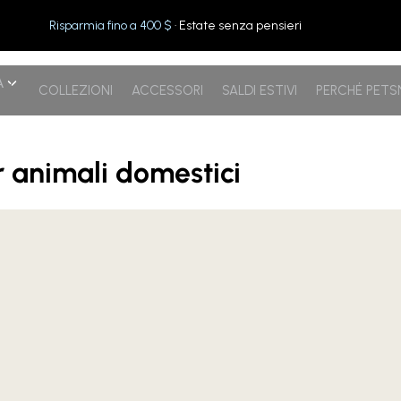
Risparmia fino a 400 $
· Estate senza pensieri
A
COLLEZIONI
ACCESSORI
SALDI ESTIVI
PERCHÉ PET
er animali domestici