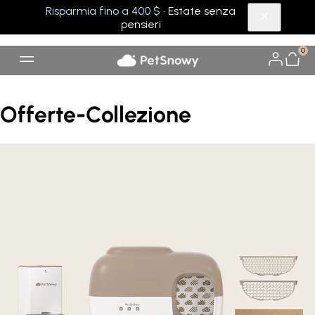
Risparmia fino a 400 $
· Estate senza
pensieri
0
Offerte-Collezione