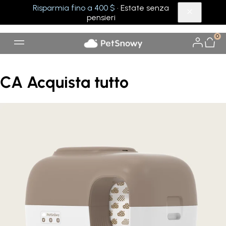
Risparmia fino a 400 $
· Estate senza
pensieri
0
CA Acquista tutto