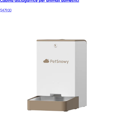
Cabina asciugatrice per animali domestici
$479.00