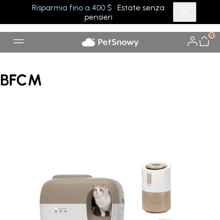
Risparmia fino a 400 $
· Estate senza
pensieri
0
BFCM